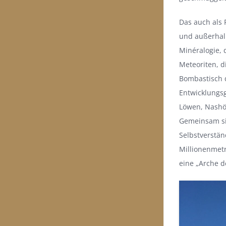
Das auch als 
und außerhalb
Minéralogie, 
Meteoriten, d
Bombastisch d
Entwicklungs
Löwen, Nashö
Gemeinsam sin
Selbstverstän
Millionenmet
eine „Arche d