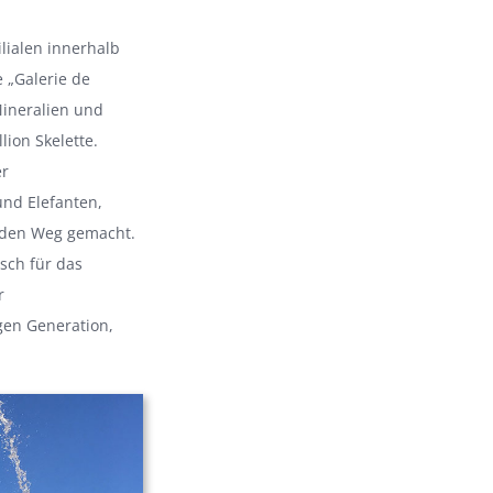
lialen innerhalb
 „Galerie de
Mineralien und
lion Skelette.
er
nd Elefanten,
f den Weg gemacht.
sch für das
r
en Generation,