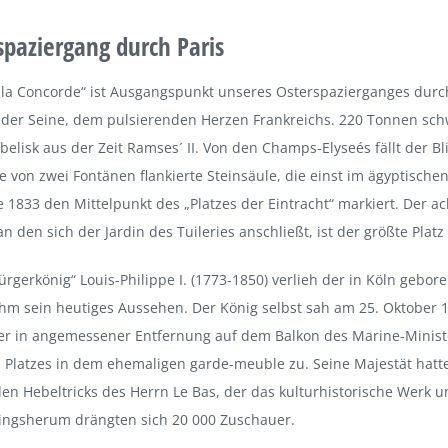
spaziergang durch Paris
 la Concorde“ ist Ausgangspunkt unseres Osterspazierganges durch
der Seine, dem pulsierenden Herzen Frankreichs. 220 Tonnen schw
elisk aus der Zeit Ramses´ II. Von den Champs-Elyseés fällt der Bl
e von zwei Fontänen flankierte Steinsäule, die einst im ägyptische
e 1833 den Mittelpunkt des „Platzes der Eintracht“ markiert. Der ac
n den sich der Jardin des Tuileries anschließt, ist der größte Platz 
rgerkönig“ Louis-Philippe I. (1773-1850) verlieh der in Köln gebore
 ihm sein heutiges Aussehen. Der König selbst sah am 25. Oktober 
er in angemessener Entfernung auf dem Balkon des Marine-­Minis
 Platzes in dem ehemaligen garde-meuble zu. Seine Majestät hatte
en Hebeltricks des Herrn Le Bas, der das kulturhistorische Werk 
Ringsherum drängten sich 20 000 Zuschauer.