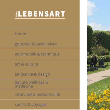
Zum
Zeige
Inhalt
grösseres
springen
Bild
Home
gourmet & savoir vivre
automobile & technique
art & culture
ambiance & design
beauté wellness &
médecine
interview & personnalité
sports & voyages