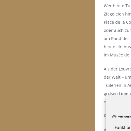
Wer heute Tui
Ziegeleien hi
Place de la 
oder auch zum
am Rand des P
heute ein Aus
im Musée de l
Als der Louv
der Welt – u
Tuilerien in 
großen Linien
entworfenen 
Der „Jardin d
Wir verwend
Funktion
Auf der ander