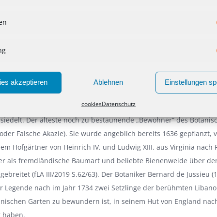
or gesundheitlichen Beeinträchtigungen nicht sicher. Um die von K
ken
u lindern, legten seine Leibärzte einen Heilkräutergarten an. Unter
orges Buffon (1707 bis 1788) wurde der ab 1640 für die Öffentlichk
ng
em prachtvollen Park erweitert. In der Menagerie konnten die Bü
 Revolution erstmals exotische Tiere bestaunen, die vom Versaille
en. Die im Jahr 1794 dafür errichtete Menagerie wurde zum Grun
es akzeptieren
Ablehnen
Einstellungen sp
enden Zoos. Später entstanden weitere Großtierhäuser, Volieren
cookies
Datenschutz
 Stahl- und Glas­architektur, wurden Alpen- und Rosengärten angel
siedelt. Der älteste noch zu bestaunende „Bewohner“ des Botanisc
(oder Falsche Akazie). Sie wurde angeblich bereits 1636 gepflanzt, 
dem Hofgärtner von Heinrich IV. und Ludwig XIII. aus Virginia nach
ther als fremdländische Baumart und beliebte Bienenweide über d
ebreitet (fLA III/2019 S.62/63). Der Botaniker Bernard de Jussieu (
er Legende nach im Jahr 1734 zwei Setzlinge der berühmten Libano
nischen Garten zu bewundern ist, in seinem Hut von England nach
 haben.