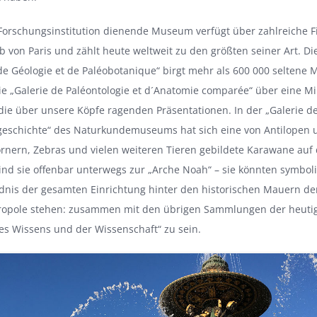
Forschungsinstitution dienende Museum verfügt über zahlreiche Fi
 von Paris und zählt heute weltweit zu den größten seiner Art. Die
de Géologie et de Paléobotanique“ birgt mehr als 600 000 seltene 
ie „Galerie de Paléontologie et d´Anatomie comparée“ über eine Mil
ie über unsere Köpfe ragenden Präsentationen. In der „Galerie d
geschichte“ des Naturkundemuseums hat sich eine von Antilopen u
rnern, Zebras und vielen weiteren Tieren gebildete Karawane au
d sie offenbar unterwegs zur „Arche Noah“ – sie könnten symboli
dnis der gesamten Einrichtung hinter den historischen Mauern de
ropole stehen: zusammen mit den übrigen Sammlungen der heutig
es Wissens und der Wissenschaft“ zu sein.