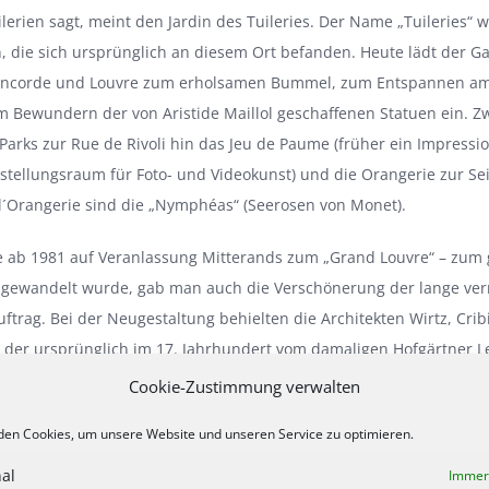
lerien sagt, meint den Jardin des Tuileries. Der Name „Tuileries“ w
n, die sich ursprünglich an diesem Ort befanden. Heute lädt der G
Concorde und Louvre zum erholsamen Bummel, zum Entspannen am
 Bewundern der von Aristide Maillol geschaffenen Statuen ein. 
arks zur Rue de Rivoli hin das Jeu de Paume (früher ein Impress
stellungsraum für Foto- und Videokunst) und die Orangerie zur Se
´Orangerie sind die „Nymphéas“ (Seerosen von Monet).
re ab 1981 auf Veranlassung Mitterands zum „Grand Louvre“ – zu
mgewandelt wurde, gab man auch die Verschönerung der lange ver
Auftrag. Bei der Neugestaltung behielten die Architekten Wirtz, Cri
 der ursprünglich im 17. Jahrhundert vom damaligen Hofgärtner L
Gartenanlage bei.
Cookie-Zustimmung verwalten
es Plantes“ – eine Reminiszenz an die großen Naturforscher
en Cookies, um unsere Website und unseren Service zu optimieren.
al
Immer 
en Seite der Seine liegt eine weitere grüne Insel inmitten der cha