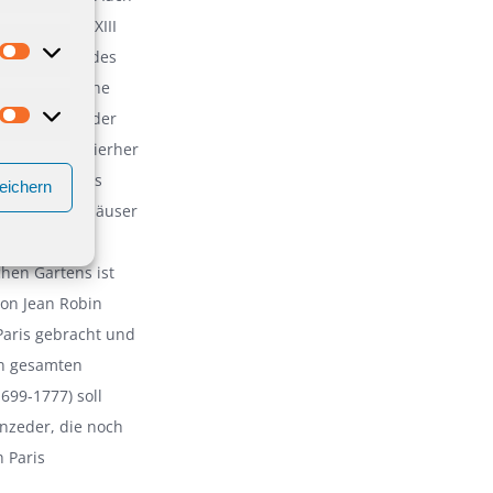
önig Ludwig XIII
 der Leitung des
eit zugängliche
rger während der
r Königshof hierher
dstock des bis
eichern
 und Gewächshäuser
egt, seltene
hen Gartens ist
von Jean Robin
 Paris gebracht und
en gesamten
1699-1777) soll
nzeder, die noch
 Paris