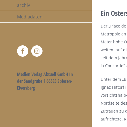
archiv
Ein Oster
Mediadaten
Der „Place de
Metropole an 
Meter hohe Ob
weitem auf di
Facebook
Instagram
seit dem Jahr
la Concorde“ a
Medien Verlag Aktuell GmbH In
Unter dem „Bü
der Sandgrube 1 66583 Spiesen-
Ignaz Hittorf
Elversberg
vorsichtshalb
Nordseite des
Zutrauen zu d
aufrichtete. 