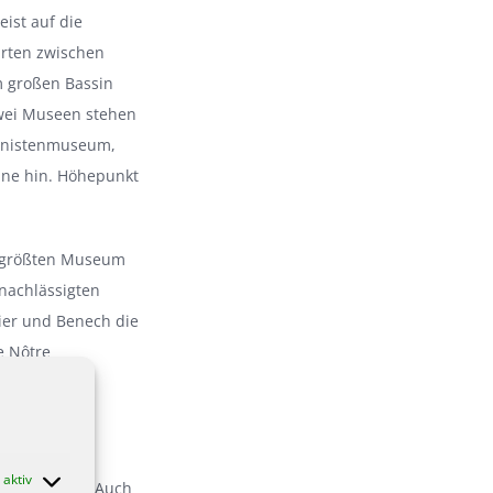
eist auf die
arten zwischen
 großen Bassin
Zwei Museen stehen
ionistenmuseum,
ine hin. Höhepunkt
m größten Museum
nachlässigten
bier und Benech die
e Nôtre
aktiv
rmanten City. Auch