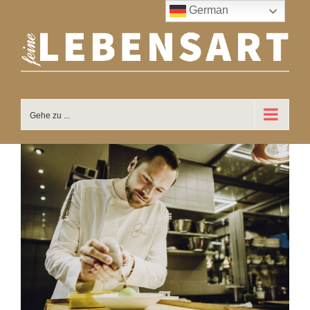
Zum
German
Inhalt
springen
Gehe zu ...
Zeige
grösseres
Bild