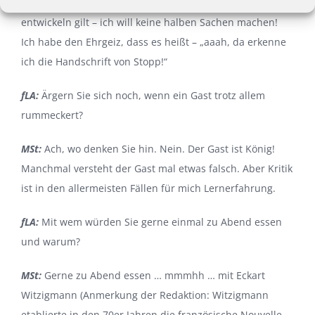
an sich arbeiten, immer, wenn es neue Gerichte zu
entwickeln gilt – ich will keine halben Sachen machen!
Ich habe den Ehrgeiz, dass es heißt – „aaah, da erkenne
ich die Handschrift von Stopp!“
fLA:
Ärgern Sie sich noch, wenn ein Gast trotz allem
rummeckert?
MSt:
Ach, wo denken Sie hin. Nein. Der Gast ist König!
Manchmal versteht der Gast mal etwas falsch. Aber Kritik
ist in den allermeisten Fällen für mich Lernerfahrung.
fLA:
Mit wem würden Sie gerne einmal zu Abend essen
und warum?
MSt:
Gerne zu Abend essen … mmmhh … mit Eckart
Witzigmann (Anmerkung der Redaktion: Witzigmann
etablierte in den 70er Jahren die französische Nouvelle