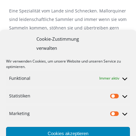
Eine Spezialität vom Lande sind Schnecken. Mallorquiner
sind leidenschaftliche Sammler und immer wenn sie vom
Sammeln kommen, stöhnen sie und übertreiben gern
auch ein bisschen. Normalerweise sammele er sechs bis
Cookie-Zustimmung
sieben Kilo in zwei Stunden versucht mir der Küchenchef
verwalten
zu erklären. Naja, denke ich … fünf Kilo okay, aber
Wir verwenden Cookies, um unsere Website und unseren Service zu
sieben? Schauen sie mal in den Topf, die Schnecken
optimieren.
kochen bereits im Kräutersud freut er sich über mein
Funktional
Immer aktiv
Interesse und führt mich gastfreundlich an seinen
„Arbeitsplatz“. Sellerie, Pfefferminze, Thymian, Petersilie,
Statistiken
kleinblättriges Basilikum, Salbei, Zitronenmelisse und viel
wilder Fenchel gehören zur Mischung, die meine Neugier
weckt. Nach einer langen Wanderung über Stock und
Marketing
Stein ist ein regionales Gericht genau das richtige, die
Landschaft mit allen Sinnen zu erleben.
Cookies akzeptieren