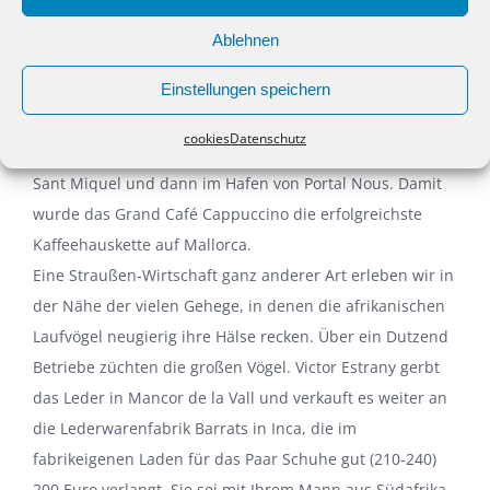
Wer seinen Kaffee etwas mondäner einnehmen möchte,
Ablehnen
findet an vielen Stellen der Touristenmeile dazu
Einstellungen speichern
Gelegenheit. Das erste „Cappucino“ öffnete an der
Uferpromenade in Palma Nova, das zweite am Paseo
cookies
Datenschutz
Maritimo in Plama, das dritte im Stadtpalast am Carrer
Sant Miquel und dann im Hafen von Portal Nous. Damit
wurde das Grand Café Cappuccino die erfolgreichste
Kaffeehauskette auf Mallorca.
Eine Straußen-Wirtschaft ganz anderer Art erleben wir in
der Nähe der vielen Gehege, in denen die afrikanischen
Laufvögel neugierig ihre Hälse recken. Über ein Dutzend
Betriebe züchten die großen Vögel. Victor Estrany gerbt
das Leder in Mancor de la Vall und verkauft es weiter an
die Lederwarenfabrik Barrats in Inca, die im
fabrikeigenen Laden für das Paar Schuhe gut (210-240)
200 Euro verlangt. Sie sei mit Ihrem Mann aus Südafrika