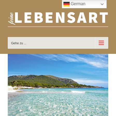
Zum
German
Inhalt
springen
Gehe zu ...
Zeige
grösseres
Bild