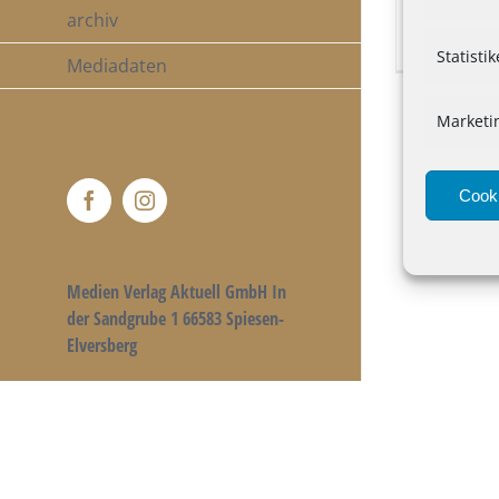
Christian
archiv
noch nich
Statisti
Mediadaten
Marketi
Cooki
Facebook
Instagram
Medien Verlag Aktuell GmbH In
der Sandgrube 1 66583 Spiesen-
Elversberg