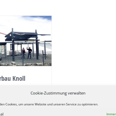
rbau Knoll
für den kleinen Christian
Cookie-Zustimmung verwalten
ll fest: ich will auch mal
ig sein! Was dies
en Cookies, um unsere Website und unseren Service zu optimieren.
s genau bedeutete, war
al
Immer 